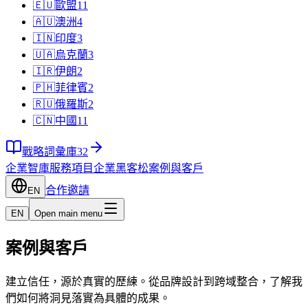
🇪🇺
歐盟
11
🇦🇺
澳洲
4
🇮🇳
印度
3
🇺🇦
烏克蘭
3
🇮🇷
伊朗
2
🇵🇭
菲律賓
2
🇷🇺
俄羅斯
2
🇨🇳
中國
11
戰略詞彙庫
32
企業智庫
服務項目
企業黑客松
案例與客戶
合作邀請
EN
EN
Open main menu
案例與客戶
建立信任，源於真實的歷練。從品牌設計到跨域整合，了解我
們如何將洞見落實為具體的成果。