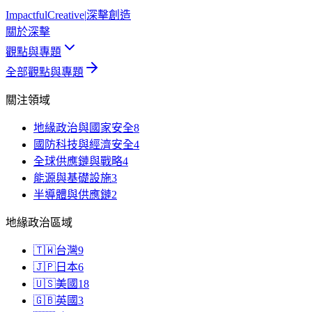
Impactful
Creative
|
深擊創造
關於深擊
觀點與專題
全部觀點與專題
關注領域
地緣政治與國家安全
8
國防科技與經濟安全
4
全球供應鏈與戰略
4
能源與基礎設施
3
半導體與供應鏈
2
地緣政治區域
🇹🇼
台灣
9
🇯🇵
日本
6
🇺🇸
美國
18
🇬🇧
英國
3