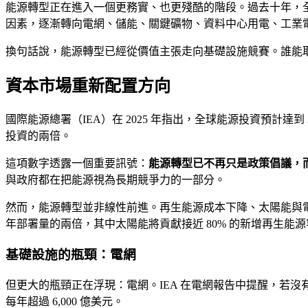
能源轉型正在進入一個更務實、也更殘酷的階段。過去十年，全球
因素，逐漸轉向電網、儲能、關鍵礦物、資料中心用電、工業
換句話說，能源轉型已經從價值主張走向基礎設施競賽。誰能
資本市場重新配置方向
國際能源總署（IEA）在 2025 年指出，全球能源投資預計達
投資的兩倍。
這項數字透露一個重要訊號：
能源轉型已不再只是政策倡議，
與政府都在把能源視為長期競爭力的一部分。
然而，能源轉型並非線性前進。再生能源成本下降、太陽能與電池快速
年部署量的兩倍，其中太陽能將貢獻接近 80% 的新增再生
基礎設施的瓶頸：電網
但更大的瓶頸正在浮現：電網。IEA 在電網報告中提醒，若沒
每年超過 6,000 億美元。