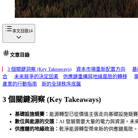
本文目錄
14
文章目錄
3 個關鍵洞察 (Key Takeaways)
資本市場重新配置方向
基
合
未來競爭的決定因素
供應鏈重構與地緣風險的轉移
產業的行動指南
新的全球秩序底盤
3 個關鍵洞察 (Key Takeaways)
基礎設施競賽：
能源轉型已從價值主張走向基礎設施競賽
數位與能源的交匯：
AI 發展需要大量的電力與資源。
供應鏈的地緣政治：
乾淨能源轉型帶來新的供應鏈風險。