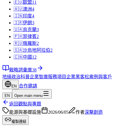
🇪🇺
歐盟
11
🇦🇺
澳洲
4
🇮🇳
印度
4
🇮🇷
伊朗
3
🇺🇦
烏克蘭
3
🇵🇭
菲律賓
2
🇷🇺
俄羅斯
2
🇸🇦
沙烏地阿拉伯
2
🇨🇳
中國
12
戰略詞彙庫
38
地緣政治科普
企業智庫
服務項目
企業黑客松
案例與客戶
合作邀請
EN
EN
Open main menu
返回觀點與專題
能源與基礎設施
2026/06/05
作者
深擊創造
複製連結