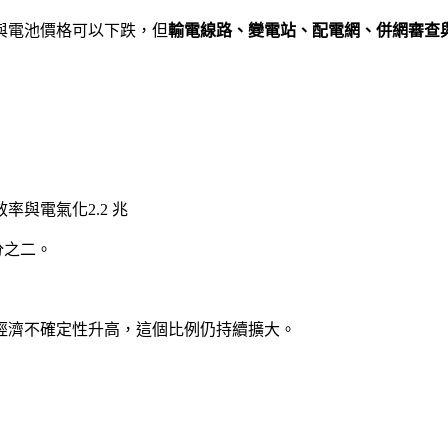
與電池價格可以下跌，但
輸電線路、變電站、配電網、併網審查
效率與電氣化
2.2 兆
分之二。
經濟不確定性升高，這個比例仍持續擴大。