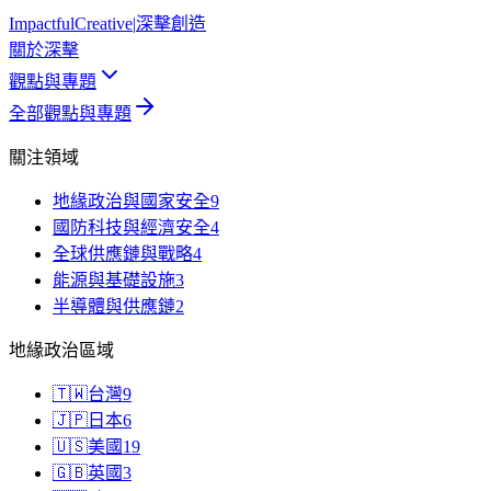
Impactful
Creative
|
深擊創造
關於深擊
觀點與專題
全部觀點與專題
關注領域
地緣政治與國家安全
9
國防科技與經濟安全
4
全球供應鏈與戰略
4
能源與基礎設施
3
半導體與供應鏈
2
地緣政治區域
🇹🇼
台灣
9
🇯🇵
日本
6
🇺🇸
美國
19
🇬🇧
英國
3