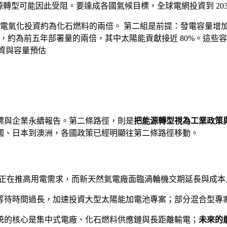
源轉型可能因此受阻。要達成各國氣候目標，全球電網投資到 203
電氣化投資約為化石燃料的兩倍。 第二組是前提：發電容量增加得
,600GW，約為前五年部署量的兩倍，其中太陽能貢獻接近 80%
資與容量預估
標與企業永續報告。第二條路徑，則是
把能源轉型視為工業政策
國、日本到澳洲，各國政策已經明顯往第二條路徑移動。
業正在推高用電需求，而新天然氣電廠面臨渦輪機交期延長與成
時間過長，加速投資大型太陽能加電池專案；部分混合型專案可以
統的核心是集中式電廠、化石燃料供應鏈與長距離輸電；
未來的