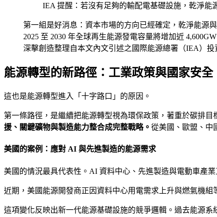
IEA 提醒：若沒有足夠的輸配電基礎設施，乾淨能
第一組是好消息：資本市場的方向已經確定，乾淨能源與
2025 至 2030 年全球再生能源發電容量將增加近 4
深擊創造整理自本文內文引述之國際能源總署（IEA）投
能源轉型的新路徑：工業政策與國家安全
這也是能源轉型進入「十字路口」的原因。
第一條路徑，是繼續把能源轉型視為環保政策，著重於碳排目
援、關鍵礦物與製造能力整合成完整戰略。
從美國、歐盟、中
美國的案例：應對 AI 與先進製造的能源需求
美國的情況最具代表性。AI 資料中心、先進製造與電動車產
近期，美國能源開發商正因資料中心用電需求上升與燃氣機組等待
這項變化反映出新一代能源基礎設施的競爭邏輯。過去能源系