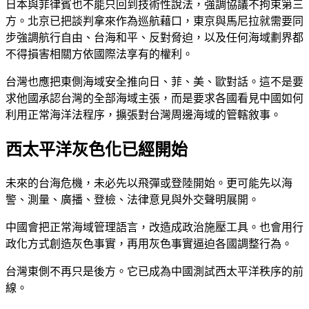
日本與菲律賓也不能只回到技術性說法，強調協議不拘束第三
方。北京已把談判拿來作為巡航藉口，東京與馬尼拉就需要同
步強調航行自由、台海和平、反對脅迫，以及任何海域劃界都
不得損害相關方依國際法享有的權利。
台灣也應把東側海域安全推向日、菲、美、歐對話。這不是要
求他國承認台灣的全部海域主張，而是要求各國看見中國如何
利用正常海洋法程序，擴張對台灣周邊海域的管轄敘事。
西太平洋灰色化已經開始
未來的台海危機，未必先以飛彈或登陸開始。更可能先以海
警、測量、廣播、登檢、法律意見與外交聲明展開。
中國會把正常海域管理語言，改造成政治施壓工具。也會用行
政化方式創造灰色事實，再用灰色事實逼迫各國調整行為。
台灣東側不再只是後方。它已成為中國測試西太平洋秩序的前
線。