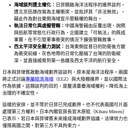
海域談判遭主權化：
日菲開啟海洋法程序的邊界談判，
遭北京迅速改寫為主權衝突，並批評其「非法無效」，
藉此作為對台東側海域宣示管轄權的舞台。
執法日常化與虛擬管轄：
中國海警藉由反覆出現、詢問
與巡航等常態化行政行為，企圖建立「可執法」的既成
事實，在不引發軍事衝突的情況下擴張管轄敘事。
西太平洋安全壓力測試：
台灣東側從昔日的防衛後方變
為衝突前線，灰色地帶的日常化壓縮了台灣的防衛縱
深，並直接威脅到第一島鏈及西太平洋的航行安全。
日本與菲律賓啟動海域劃界談談判，原本是海洋法程序。兩國
將正式討論
專屬經濟海域
（EEZ）與大陸棚邊界，並以國際法
作為依據。這類談判的目的，是釐清重疊海域權利，降低海上
治理的不確定性。
這樣的安排，並不等於日菲已完成劃界。也不代表兩國可片面
處理第三方權利。日本內閣官房長官木原稔（Kihara Minoru）
已表示，若日本與菲律賓未來達成海域劃界協議，法律效力也
僅限兩國之間，對第三方不具拘束力。