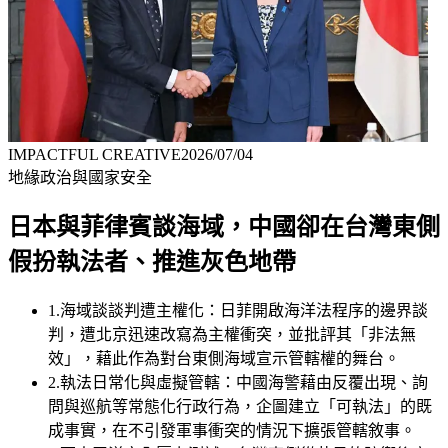
IMPACTFUL CREATIVE
2026/07/04
地緣政治與國家安全
日本與菲律賓談海域，中國卻在台灣東側
假扮執法者、推進灰色地帶
1
.
海域談談判遭主權化：日菲開啟海洋法程序的邊界談
判，遭北京迅速改寫為主權衝突，並批評其「非法無
效」，藉此作為對台東側海域宣示管轄權的舞台。
2
.
執法日常化與虛擬管轄：中國海警藉由反覆出現、詢
問與巡航等常態化行政行為，企圖建立「可執法」的既
成事實，在不引發軍事衝突的情況下擴張管轄敘事。