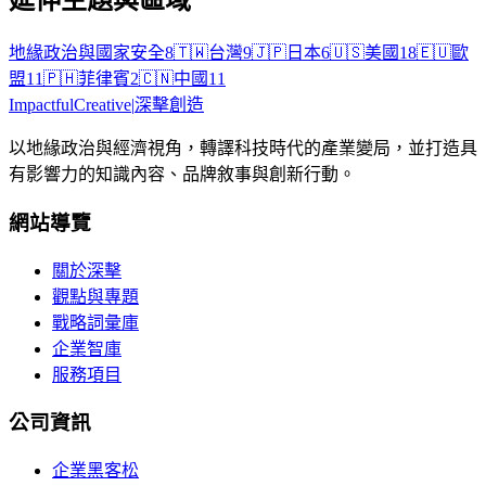
延伸主題與區域
地緣政治與國家安全
8
🇹🇼
台灣
9
🇯🇵
日本
6
🇺🇸
美國
18
🇪🇺
歐
盟
11
🇵🇭
菲律賓
2
🇨🇳
中國
11
Impactful
Creative
|
深擊創造
以地緣政治與經濟視角，轉譯科技時代的產業變局，並打造具
有影響力的知識內容、品牌敘事與創新行動。
網站導覽
關於深擊
觀點與專題
戰略詞彙庫
企業智庫
服務項目
公司資訊
企業黑客松