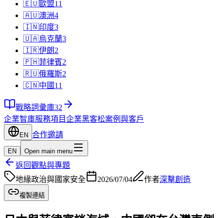
🇪🇺
歐盟
11
🇦🇺
澳洲
4
🇮🇳
印度
3
🇺🇦
烏克蘭
3
🇮🇷
伊朗
2
🇵🇭
菲律賓
2
🇷🇺
俄羅斯
2
🇨🇳
中國
11
戰略詞彙庫
32
企業智庫
服務項目
企業黑客松
案例與客戶
合作邀請
EN
EN
Open main menu
返回觀點與專題
地緣政治與國家安全
2026/07/04
作者
深擊創造
複製連結