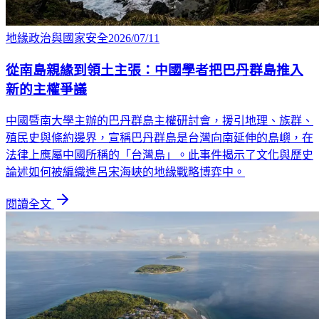
地緣政治與國家安全
2026/07/11
從南島親緣到領土主張：中國學者把巴丹群島推入
新的主權爭議
中國暨南大學主辦的巴丹群島主權研討會，援引地理、族群、
殖民史與條約邊界，宣稱巴丹群島是台灣向南延伸的島嶼，在
法律上應屬中國所稱的「台灣島」。此事件揭示了文化與歷史
論述如何被編織進呂宋海峽的地緣戰略博弈中。
閱讀全文