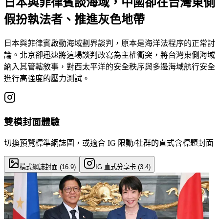
日本與菲律賓談海域，中國卻在台灣東側
假扮執法者、推進灰色地帶
日本與菲律賓啟動海域劃界談判，原本是海洋法程序的正常討
論。北京卻迅速將這場談判改寫為主權衝突，將台灣東側海域
納入其管轄敘事，對西太平洋的安全秩序與多邊海域航行安全
進行高強度的壓力測試。
雙模封面體驗
切換預覽標準網誌圖，或適合 IG 限動/社群的直式含標題封面
橫式網誌封面 (16:9)
IG 直式分享卡 (3:4)