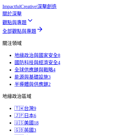
Impactful
Creative
|
深擊創造
關於深擊
觀點與專題
全部觀點與專題
關注領域
地緣政治與國家安全
8
國防科技與經濟安全
4
全球供應鏈與戰略
4
能源與基礎設施
3
半導體與供應鏈
2
地緣政治區域
🇹🇼
台灣
9
🇯🇵
日本
6
🇺🇸
美國
18
🇬🇧
英國
3