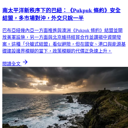
南太平洋新秩序下的巴紐：《Pukpuk 條約》安全
結盟，多市場對沖，外交只說一半
巴布亞紐幾內亞一方面推進與澳洲《Pukpuk 條約》結盟並開
放美軍設施，另一方面與北京維持經貿合作並讚揚中資開發
案。這種「分艙式結盟」看似避險，但在國安、港口與能源基
礎建設邊界模糊的當下，政策模糊的代價正急速上升。
閱讀全文