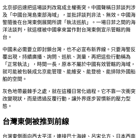
北京卻迅速把這場談判改寫成主權衝突。中國聲稱日菲談判涉
及「中國台灣島東部海域」，並批評談判非法、無效。中國海
警隨後在台灣東側展開所謂「執法巡航」。一場日菲之間的海
洋法談判，就這樣被中國拿來當作對台灣東側宣示管轄的舞
台。
中國未必需要立即封鎖台灣，也不必宣布新界線。只要海警反
覆出現，持續廣播、詢問、巡航、測量，再把這些行動稱為
「正常執法」，時間一長，原本不屬於中國有效管轄的海域，
就可能被包裝成北京能管理、能維安、能登檢、能排除外國船
舶的空間。
灰色地帶最棘手之處，就在這種日常化過程。它不靠一次衝突
改變現狀，而是透過反覆行動，讓外界逐步習慣新的壓力型
態。
台灣東側被推到前線
台灣東側面向西太平洋，連接巴士海峽、呂宋北方、日本西南