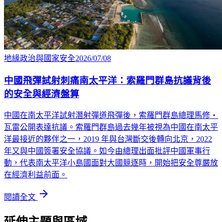
地緣政治與國家安全
2026/07/08
中國飛彈試射刺痛南太平洋：索羅門群島抗議背後
的安全與經濟盤算
中國在南太平洋試射潛射彈道飛彈後，索羅門群島總理馬修・
瓦雷公開表達抗議。索羅門群島過去幾年被視為中國在南太平
洋最接近的夥伴之一，2019 年與台灣斷交後轉向北京，2022
年又與中國簽署安全協議。如今由總理出面批評中國軍事行
動，代表南太平洋小島國面對大國競逐時，開始把安全尊嚴放
在經濟利益前面。
閱讀全文