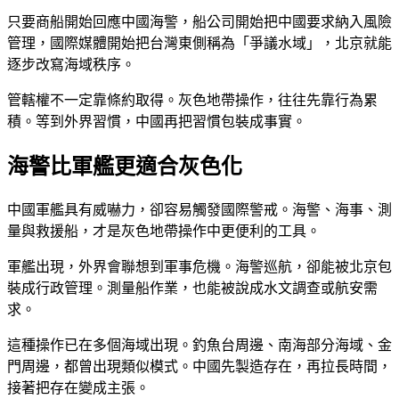
只要商船開始回應中國海警，船公司開始把中國要求納入風險
管理，國際媒體開始把台灣東側稱為「爭議水域」，北京就能
逐步改寫海域秩序。
管轄權不一定靠條約取得。灰色地帶操作，往往先靠行為累
積。等到外界習慣，中國再把習慣包裝成事實。
海警比軍艦更適合灰色化
中國軍艦具有威嚇力，卻容易觸發國際警戒。海警、海事、測
量與救援船，才是灰色地帶操作中更便利的工具。
軍艦出現，外界會聯想到軍事危機。海警巡航，卻能被北京包
裝成行政管理。測量船作業，也能被說成水文調查或航安需
求。
這種操作已在多個海域出現。釣魚台周邊、南海部分海域、金
門周邊，都曾出現類似模式。中國先製造存在，再拉長時間，
接著把存在變成主張。