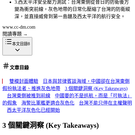
3
.
西太平洋安全壓力測試：台灣東側從昔日的防衛後方
變為衝突前線，灰色地帶的日常化壓縮了台灣的防衛縱
深，並直接威脅到第一島鏈及西太平洋的航行安全。
www.cc-dm.com
閱讀專題
→
本文目錄
8
文章目錄
雙模封面體驗
日本與菲律賓談海域，中國卻在台灣東側
假扮執法者、推進灰色地帶
3 個關鍵洞察 (Key Takeaways)
台灣東側被推到前線
中國要的不是巡航，而是「可執法」
的假象
海警比軍艦更適合灰色化
台灣不能只停在主權聲明
西太平洋灰色化已經開始
3 個關鍵洞察 (Key Takeaways)