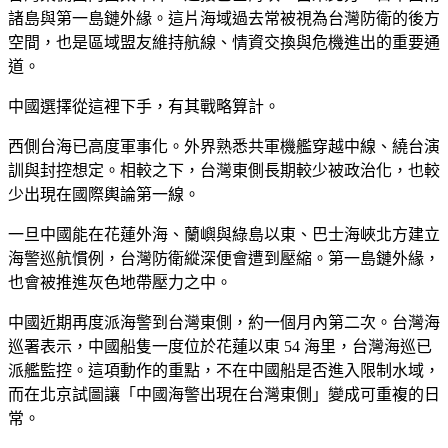
諸島與第一島鏈外緣。這片海域過去常被視為台灣防衛的後方
空間，也是區域盟友維持航線、情資交換與危機進出的重要通
道。
中國選擇從這裡下手，有其戰略算計。
西側台海已高度軍事化。外界熟悉共軍機艦穿越中線、繞台演
訓與封控想定。相較之下，台灣東側長期較少被政治化，也較
少出現在國際輿論第一線。
一旦中國能在花蓮外海、蘭嶼與綠島以東、巴士海峽北方建立
海警巡航慣例，台灣防衛縱深便會遭到壓縮。第一島鏈外緣，
也會被推進灰色地帶壓力之中。
中國近期再度派海警到台灣東側，約一個月內第二次。台灣海
巡署表示，中國船隻一度位於花蓮以東 54 海里，台灣海巡已
派艦監控。這項動作的重點，不在中國船是否進入限制水域，
而在北京試圖讓「中國海警出現在台灣東側」變成可重複的日
常。