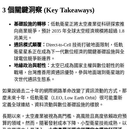
3 個關鍵洞察 (Key Takeaways)
基礎設施的轉移：
低軌衛星正將太空產業從科研探索推
向商業競爭，預計 2035 年全球太空經濟規模將超過 1.8
兆美元。
通訊模式顛覆：
Direct-to-Cell 技術打破地面限制，低軌
衛星星系正在成為下一代數位經濟的關鍵基礎設施與全
球電信競爭新邊界。
地緣政治與韌性：
太空已成為國家主權與數位韌性的新
戰場，台灣應善用資通訊優勢，參與地面端到衛星端的
次世代通訊生態系。
如果說過去二十年的網際網路革命改變了資訊流動的方式，那
麼未來十年，低軌衛星（LEO, Low Earth Orbit）很可能重新
定義全球連結、資料流動與數位基礎設施的樣貌。
長期以來，太空產業被視為高門檻、高風險且高度依賴政府預
算的領域。然而，隨著發射成本下降、小型衛星技術成熟，以