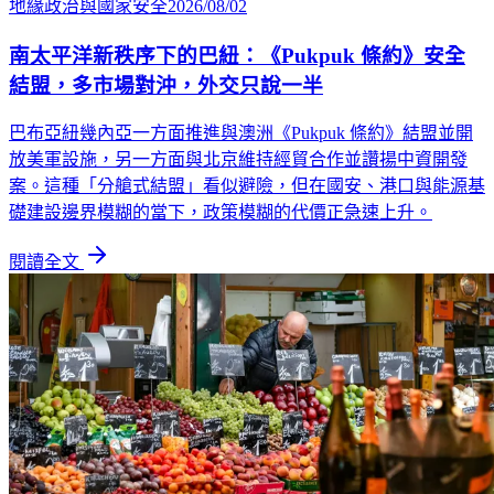
地緣政治與國家安全
2026/08/02
南太平洋新秩序下的巴紐：《Pukpuk 條約》安全
結盟，多市場對沖，外交只說一半
巴布亞紐幾內亞一方面推進與澳洲《Pukpuk 條約》結盟並開
放美軍設施，另一方面與北京維持經貿合作並讚揚中資開發
案。這種「分艙式結盟」看似避險，但在國安、港口與能源基
礎建設邊界模糊的當下，政策模糊的代價正急速上升。
閱讀全文