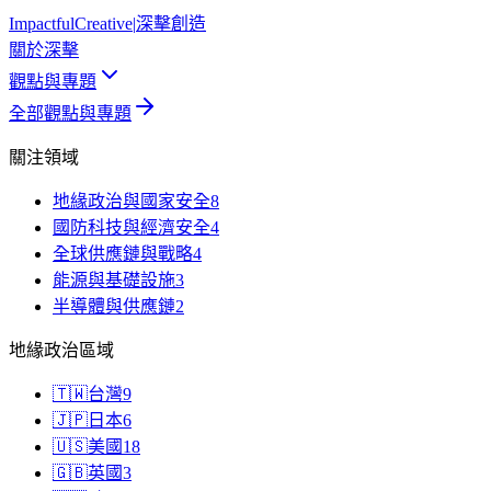
Impactful
Creative
|
深擊創造
關於深擊
觀點與專題
全部觀點與專題
關注領域
地緣政治與國家安全
8
國防科技與經濟安全
4
全球供應鏈與戰略
4
能源與基礎設施
3
半導體與供應鏈
2
地緣政治區域
🇹🇼
台灣
9
🇯🇵
日本
6
🇺🇸
美國
18
🇬🇧
英國
3