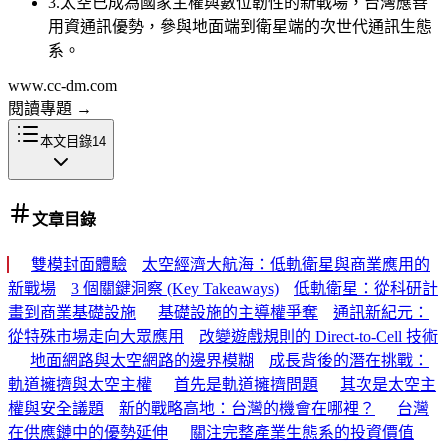
3
.
太空已成為國家主權與數位韌性的新戰場，台灣應善
用資通訊優勢，參與地面端到衛星端的次世代通訊生態
系。
www.cc-dm.com
閱讀專題
→
本文目錄
14
文章目錄
雙模封面體驗
太空經濟大航海：低軌衛星與商業應用的
新戰場
3 個關鍵洞察 (Key Takeaways)
低軌衛星：從科研計
畫到商業基礎設施
基礎設施的主導權爭奪
通訊新紀元：
從特殊市場走向大眾應用
改變遊戲規則的 Direct-to-Cell 技術
地面網路與太空網路的邊界模糊
成長背後的潛在挑戰：
軌道擁擠與太空主權
首先是軌道擁擠問題
其次是太空主
權與安全議題
新的戰略高地：台灣的機會在哪裡？
台灣
在供應鏈中的優勢延伸
關注完整產業生態系的投資價值