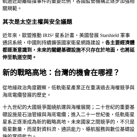
軌道近距離碰撞事件的重要比例，各國監管機構正逐步加強相
關規範。
其次是太空主權與安全議題
近年來，歐盟推動 IRIS² 星系計畫，美國發展 Starshield 軍事
通訊系統，中國則持續擴張國家衛星網路建設。
各主要經濟體
都逐漸意識到，未來的關鍵基礎設施不只存在於地面，也將延
伸至軌道空間。
新的戰略高地：台灣的機會在哪裡？
從地緣政治角度觀察，低軌衛星產業正在重演過去海權競爭與
海底電纜發展的歷史。
十九世紀的大國競爭圍繞航運與海權展開；二十世紀的重要基
礎設施是石油管線與海底電纜；進入二十一世紀後，低軌衛星
星系正逐漸成為新的戰略高地。未來國家之間競爭的，不只是
衛星數量，而是對資料流、通訊能力、導航服務與數位基礎設
施的掌控能力。