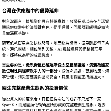
台灣在供應鏈中的優勢延伸
對台灣而言，這場變化具有特殊意義。台灣長期以來在全球資
通訊供應鏈中扮演關鍵角色，從半導體、伺服器到網通設備皆
具備深厚基礎。
隨著低軌衛星產業快速發展，地面終端設備、衛星酬載電子系
統、通訊模組、相位陣列天線、AI 邊緣運算與網路管理平
台，都將成為新的成長機會。
更重要的是，
低軌衛星已經逐漸從太空產業議題，演變為國家
數位韌性與經濟競爭力的一部分。
從偏鄉通訊、智慧物流、海
事管理，到災害應變與國防安全，其應用範圍正持續擴大。
關注完整產業生態系的投資價值
從投資人的角度來看，真正值得關注的或許不只是下一家
SpaceX，而是圍繞低軌衛星所形成的完整產業生態系。過去
幾年，市場焦點往往集中在火箭與衛星製造商；未來十年，更