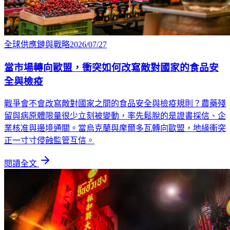
全球供應鏈與戰略
2026/07/27
當市場轉向歐盟，衝突如何改寫敵對國家的食品安
全與檢疫
戰爭會不會改寫敵對國家之間的食品安全與檢疫規則？農藥殘
留與病原體限量很少立刻被變動，率先鬆脫的是證書採信、企
業核准與邊境通關。當烏克蘭與摩爾多瓦轉向歐盟，地緣衝突
正一寸寸侵蝕監管互信。
閱讀全文