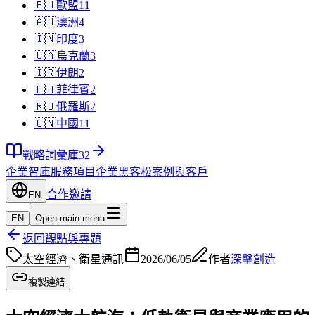
🇪🇺
歐盟
11
🇦🇺
澳洲
4
🇮🇳
印度
3
🇺🇦
烏克蘭
3
🇮🇷
伊朗
2
🇵🇭
菲律賓
2
🇷🇺
俄羅斯
2
🇨🇳
中國
11
戰略詞彙庫
32
企業智庫
服務項目
企業黑客松
案例與客戶
合作邀請
EN
EN
Open main menu
返回觀點與專題
太空經濟、衛星通訊
2026/06/05
作者
深擊創造
複製連結