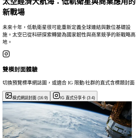
太空經濟大航海：低軌衛星與商業應用的
新戰場
未來十年，低軌衛星很可能重新定義全球連結與數位基礎設
施。太空已從科研探索轉變為國家韌性與商業競爭的新戰略高
地。
雙模封面體驗
切換預覽標準網誌圖，或適合 IG 限動/社群的直式含標題封面
橫式網誌封面 (16:9)
IG 直式分享卡 (3:4)